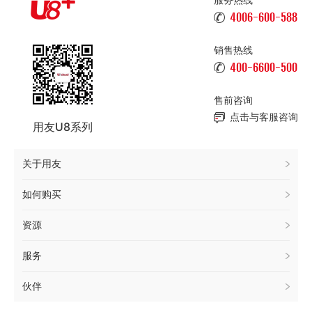
4006-600-588
销售热线
400-6600-500
售前咨询
点击与客服咨询
用友U8系列
关于用友
如何购买
资源
服务
伙伴