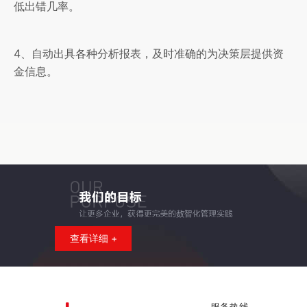
低出错几率。
4
、自动出具各种分析报表，及时准确的为决策层提供资
金信息。
查看详细 +
服务热线