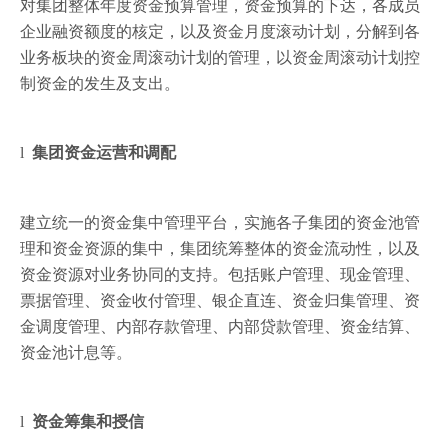
对集团整体年度资金预算管理，资金预算的下达，各成员
企业融资额度的核定，以及资金月度滚动计划，分解到各
业务板块的资金周滚动计划的管理，以资金周滚动计划控
制资金的发生及支出。
集团资金运营和调配
l
建立统一的资金集中管理平台，实施各子集团的资金池管
理和资金资源的集中，集团统筹整体的资金流动性，以及
资金资源对业务协同的支持。包括账户管理、现金管理、
票据管理、资金收付管理、银企直连、资金归集管理、资
金调度管理、内部存款管理、内部贷款管理、资金结算、
资金池计息等。
资金筹集和授信
l