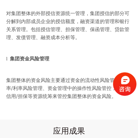
对集团整体的外部授信资源统一管理，集团授信的部分可
分解到内部成员企业的授信额度，融资渠道的管理和银行
关系管理。包括授信管理、担保管理、保函管理、贷款管
理、发债管理、融资成本分析等。
集团资金风险管理
l
集团整体的资金风险主要通过资金的流动性风险管理、汇
率
/
利率风险管理、资金管理中的操作性风险管控，以及对
信用
/
担保等资源统筹来管控集团整体的资金风险。
应用成果