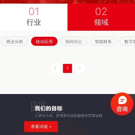
01
02
行业
领域
商业分析
移动应用
协同办公
智能财务
数字
1
查看详细 +