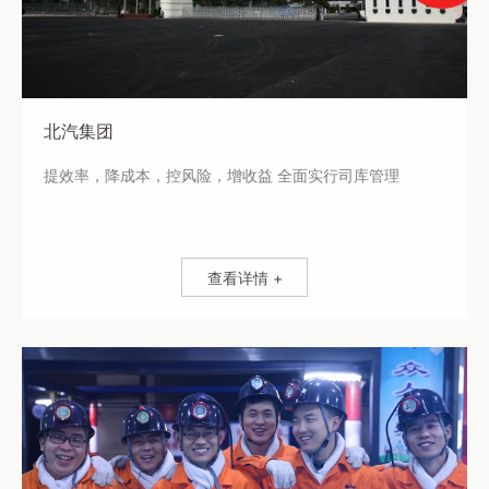
北汽集团
提效率，降成本，控风险，增收益 全面实行司库管理
查看详情 +